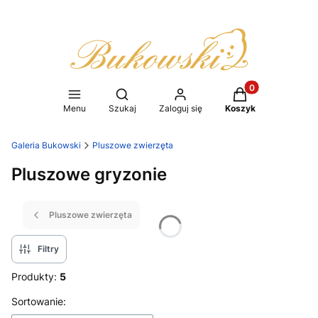
Produkty w koszy
Otwórz wyszukiwarkę
Menu
Szukaj
Zaloguj się
Koszyk
Galeria Bukowski
Pluszowe zwierzęta
Pluszowe gryzonie
Pluszowe zwierzęta
Filtry
Produkty:
5
Lista produktów
Sortowanie: