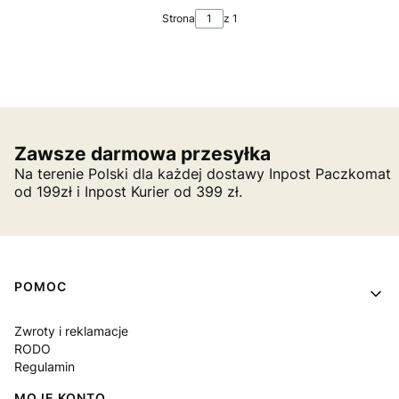
Strona
z 1
Zawsze darmowa przesyłka
Na terenie Polski dla każdej dostawy Inpost Paczkomat
od 199zł i Inpost Kurier od 399 zł.
Linki w stopce
POMOC
Zwroty i reklamacje
RODO
Regulamin
MOJE KONTO