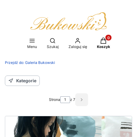
Produkty w koszy
Otwórz wyszukiwarkę
Menu
Szukaj
Zaloguj się
Koszyk
Przejdź do:
Galeria Bukowski
Kategorie
Strona
z 7
Następne wpisy