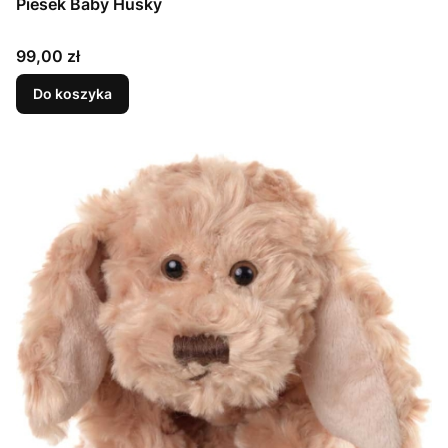
Piesek Baby Husky
Cena
99,00 zł
Do koszyka