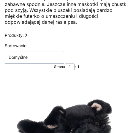
zabawne spodnie. Jeszcze inne maskotki mają chustki
pod szyją. Wszystkie pluszaki posiadają bardzo
miękkie futerko o umaszczeniu i długości
odpowiadającej danej rasie psa.
Produkty:
7
Lista produktów
Sortowanie:
Domyślne
Strona
z 1