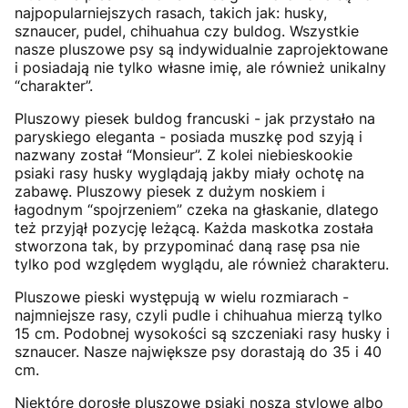
najpopularniejszych rasach, takich jak: husky,
sznaucer, pudel, chihuahua czy buldog. Wszystkie
nasze pluszowe psy są indywidualnie zaprojektowane
i posiadają nie tylko własne imię, ale również unikalny
“charakter”.
Pluszowy piesek buldog francuski - jak przystało na
paryskiego eleganta - posiada muszkę pod szyją i
nazwany został “Monsieur”. Z kolei niebieskookie
psiaki rasy husky wyglądają jakby miały ochotę na
zabawę. Pluszowy piesek z dużym noskiem i
łagodnym “spojrzeniem” czeka na głaskanie, dlatego
też przyjął pozycję leżącą. Każda maskotka została
stworzona tak, by przypominać daną rasę psa nie
tylko pod względem wyglądu, ale również charakteru.
Pluszowe pieski występują w wielu rozmiarach -
najmniejsze rasy, czyli pudle i chihuahua mierzą tylko
15 cm. Podobnej wysokości są szczeniaki rasy husky i
sznaucer. Nasze największe psy dorastają do 35 i 40
cm.
Niektóre dorosłe pluszowe psiaki noszą stylowe albo