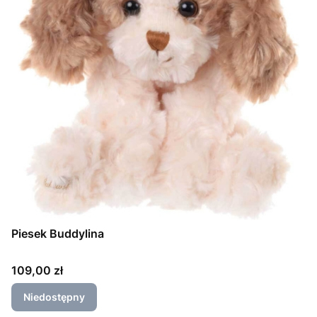
Piesek Buddylina
Cena
109,00 zł
Niedostępny