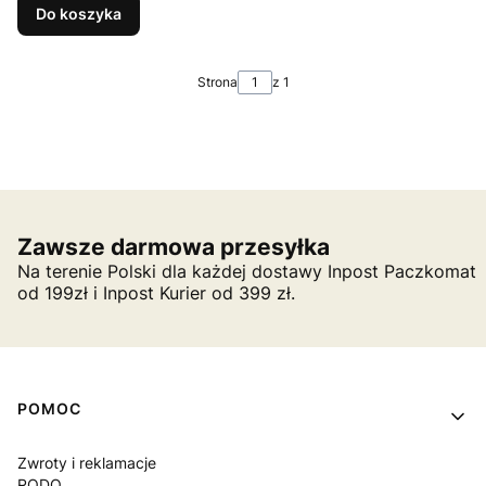
Do koszyka
Strona
z 1
Zawsze darmowa przesyłka
Na terenie Polski dla każdej dostawy Inpost Paczkomat
od 199zł i Inpost Kurier od 399 zł.
Linki w stopce
POMOC
Zwroty i reklamacje
RODO