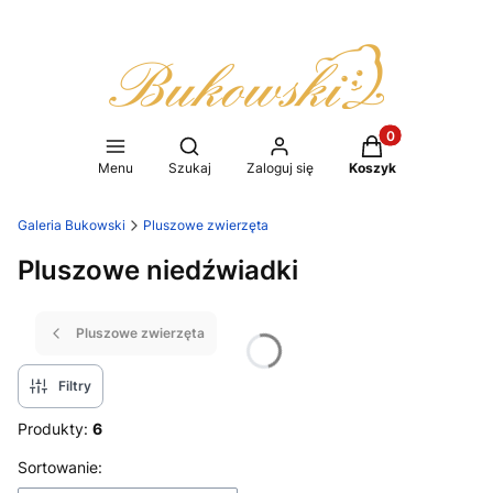
Produkty w koszy
Otwórz wyszukiwarkę
Menu
Szukaj
Zaloguj się
Koszyk
Galeria Bukowski
Pluszowe zwierzęta
Pluszowe niedźwiadki
Pluszowe zwierzęta
Filtry
Produkty:
6
Lista produktów
Sortowanie: