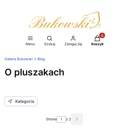
Produkty w koszy
Otwórz wyszukiwarkę
Menu
Szukaj
Zaloguj się
Koszyk
Galeria Bukowski
Blog
O pluszakach
Kategorie
Strona
z 2
Następne wpisy