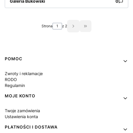
Galeria Bukowski
0
Strona
z 2
Przejdź do ostatniej st
Linki w stopce
POMOC
Zwroty i reklamacje
RODO
Regulamin
MOJE KONTO
Twoje zamówienia
Ustawienia konta
PŁATNOŚCI I DOSTAWA